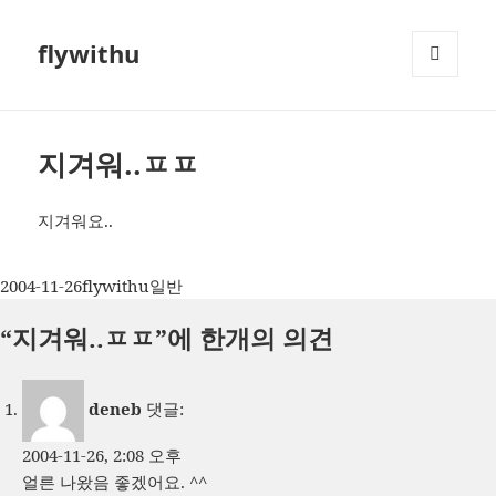
flywithu
메뉴와
위젯
지겨워..ㅍㅍ
지겨워요..
작
글
카
2004-11-26
flywithu
일반
성
쓴
테
“지겨워..ㅍㅍ”에 한개의 의견
일
이
고
자
리
deneb
댓글:
2004-11-26, 2:08 오후
얼른 나왔음 좋겠어요. ^^