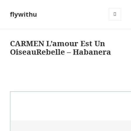
flywithu
메뉴와
위젯
CARMEN L’amour Est Un
OiseauRebelle – Habanera