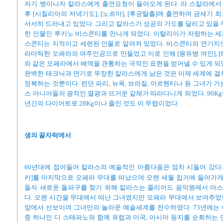
자기 병이나자 칼라스에게 출연요청이 들어오게 된다. 라 스칼라에서 
후 [시칠리아의 저녁기도], [노르마], [후궁탈출]에 출연하며 금세기
서서히 드러내고 있었다. 그리고 칼라스가 성공의 가도를 달리고 있을 
한 인물인 루키노 비스콘티를 만나게 되었다. 이탈리아가 자랑하는 
스콘티는 지적이고 세련된 인물로 알려져 있었다. 비스콘티의 연기지
라마틱한 오페라의 여주인공으로 만들었고 이로 인해 [몽유병 여인], [해
와 같은 오페라에서 배역을 관통하는 극적인 표현을 얻어낼 수 있게 되
완벽한 테크닉과 연기로 무장한 칼라스에게 남은 것은 이제 세계에 걸
정복하는 것뿐이다. 런던 파리, 뉴욕, 브라질, 아르헨티나 등 그녀가 
스 마니아들의 광적인 열광과 뜨거운 갈채가 따라다니게 되었다. 90Kg
년간의 다이어트로 28Kg이나 줄인 것도 이 무렵이었다.
생의 끝자락에서
60년대에 접어들어 칼라스의 예술적인 아름다움은 점차 시들어 갔다. 
카]를 마지막으로 오페라 무대를 떠났으며 오랜 세월 칩거에 들어가게 
들자 새로운 돌파구를 찾기 위해 칼라스는 줄리어드 음악원에서 마
다. 오랜 시간을 무대에서 떠난 그녀였지만 오페라 무대에서 보여주
앞에서 선보이며 그녀만의 놀라운 예술세계를 전수하였다. 73년에는
중 하나인 디 스테파노와 함께 유럽과 미국, 아시아 등지를 순회하는 