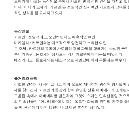
오페라에 나오는 등장인물 중에서 카르멘 만큼 강한 인상을 가지고 있
이다. 비제의 오페라 [카르멘]은 정열적인 집시여인 카르멘과 그녀를
적인 성격을 잘 묘사하고 있다.
등장인물
카르멘 : 정열적이고, 오만하면서도 매혹적인 여인
미카엘라 : 카르멘과는 대조적으로 얌전하고 소박한 여인
돈 호세 : 카르멘의 유혹에 사로잡혀 결국 파멸을 향해가는 소심한 군
쑤니카중위 : 돈호세의 상사로서 역시 카르멘에게 마음을 빼앗긴다.
에스카미오 : 돈호세와는 대조적으로 자만감에 빠져 우쭐대는 투우사
줄거리와 음악
강렬한 인상의 서곡이 끝나고 막이 오르면 세비야의 광장에 병사들이 
세를 찾아간다. 카르멘의 등장과 함께 유명한 선율 아바네라가 소개된다
모음집 속에서 아바네라를 발견하여 그것이 스페인 민속선율일 것으로
의 민속선율인 “아바네라”에 비제는 독특한 화성과 관현악 반주를 
을 써, 완성되기 까지 13번이나 고쳐 쓴 흔적이 남아있다.