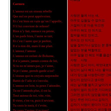
Carmen
L’amour est un oiseau rebelle
사랑은 들에 사는 새,
Que nul ne peut apprivoiser,
아무도 길들일 수 없어요.
Et c’est bien en vain qu’on l’appelle,
거절하기로 마음 먹으면
S’il lui convient de refuser!
아무리 해도 안 되지요.
Rien n’y fait, menace ou priere,
협박을 해도 안되고,
L’un parle bien, l’autre se tait;
꾀어도 안 되지요.
Et c’est l’autre que je prefere,
말을 잘하거나 말없는 분 중
Il n’a rien dit, mais il me plait.
말없는 분을 택할래요.
L’amour, l’amour. . .
아무 말을 안 해도 저를 즐겁
L’amour est enfant de Boheme,
사랑… 사랑…
Il n’a jamais, jamais connu de loi,
사랑은 집시 아이, 제멋대로
Si tu ne m’aimes pas, je t’aime,
당신이 싫다 해도 나는 좋아요
Si je t’aime, prends garde a toi!
내가 당신을 사랑한다면! 그
L’oiseau que tu croyais surprendre
당신이 잡았다고 생각한
Battit de l’aile et s’envola;
새는 날개를 펼치고 날아가 
L’amour est loin, tu peux l’attendre,
사랑이 멀리 있으면 기다려요
Tu ne l’attends plus, il est la.
그러면 생각치 않았을 때에 
Tout autour de toi, vite, vite,
당신 주변 어디서나 갑자기,
Il vient, s’en va, puis il revient;
갑자기 사랑이 왔다가 가고 
Tu crois le tenir, il t’evite,
당신이 붙잡았다고 생각할 때
Tu veux l’eviter, il te tient!