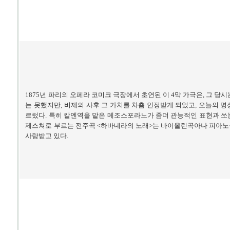
1875년 파리의 오페라 코미크 극장에서 초연된 이 4막 가극은, 그 당
는 못했지만,
비제의 사후 그 가치를 차츰 인정받게 되었고, 오늘의 명
르렀다. 특히 칼멘역을 맡은 메조스포라노가 좀더 관능적인 표현과 쏘
제스쳐로 부르는 전주곡 <하바네라의 노래>는 바이올린곡아나 피아노
사랑받고 있다.