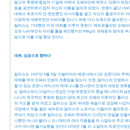
달고의 후원에 힘입어 17살에 아테네 오페라단에 최연소 단원이 되었
등을 공연하면서 점차 자신의 이름을 알리게 되었다. 전쟁이 끝난 194
네에서 최초이자 단 한번뿐인 리사이틀을 열고 자신의 출생지이자 어
다정하게 대해주었던 아버지를 만나기 위해 다시 뉴욕으로 돌아온다. 
칼라스는 기대했던 미국 데뷔를 이루지 못한다. 메트로폴리탄 오페라
오와 나비부인의 타이틀 롤을 제안했지만 90Kg의 과체중과 영어로 부
담으로 이를 거절 했던 것이다.
데뷔, 성공으로 향하다
칼라스는 1947년 8월 8일 이탈리아의 베로나에서 [라 죠콘다]의 주
데뷔를 하며 오페라 인생의 전환점을 맞는다. 또한, 칼라스의 인생에서
할 수 있는 죠반니 바티스타 메게니니를 만나면서 인생의 새로운 변화를
는 칼라스보다 23살이나 연상인 지방 부호였으며 훗날 메니저이자 남편
니니의 적극적인 후원에 힘입어 당대 최고의 오페라 지휘자인 툴리오 세라핀(T
의 지도를 받게 되었고 칼라스는 점차 위대한 예술가로 성장해 나갔다. 
극장에서 막을 올린 세라핀과 칼라스의 노르마는 이탈리아 벨칸토의 
무대가 되었고 이후 칼라스는 오페라 무대에서 그녀만의 전설을 만들어
니뿐만 아니라 벨리니, 도니제티의 여러 작품들을 라 스칼라의 주요 레
녀가 아니면 불가능했을 것이다.1950년 3월 라 스칼라의 히로인이었