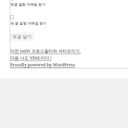
댓글 알림 이메일 받기
새 글 알림 이메일 받기
글
이
이전
istDS 크로스필터와 셔터조이기.
전
다
다음
나도 VDSL이다.!
탐
글:
음
Proudly powered by WordPress
색
글: