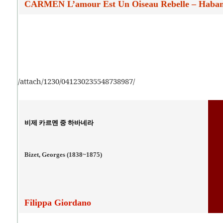
CARMEN L’amour Est Un Oiseau Rebelle
– Haban
/attach/1230/041230235548738987/
비제 카르멘 중 하바네라
Bizet, Georges (1838~1875)
Filippa Giordano