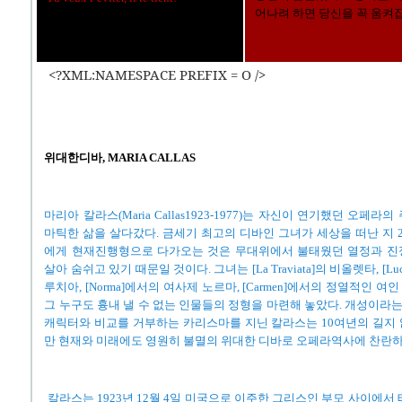
어나려 하면 당신을 꼭 움켜
<?XML:NAMESPACE PREFIX = O />
위대한디바, MARIA CALLAS
마리아 칼라스(Maria Callas1923-1977)는 자신이 연기했던 오페
마틱한 삶을 살다갔다. 금세기 최고의 디바인 그녀가 세상을 떠난 지 
에게 현재진행형으로 다가오는 것은 무대위에서 불태웠던 열정과 진
살아 숨쉬고 있기 때문일 것이다. 그녀는 [La Traviata]의 비올렛타, [Lucia
루치아, [Norma]에서의 여사제 노르마, [Carmen]에서의 정열적인 
그 누구도 흉내 낼 수 없는 인물들의 정형을 마련해 놓았다. 개성이라는
캐릭터와 비교를 거부하는 카리스마를 지닌 칼라스는 10여년의 길지
만 현재와 미래에도 영원히 불멸의 위대한 디바로 오페라역사에 찬란하
칼라스는 1923년 12월 4일 미국으로 이주한 그리스인 부모 사이에서