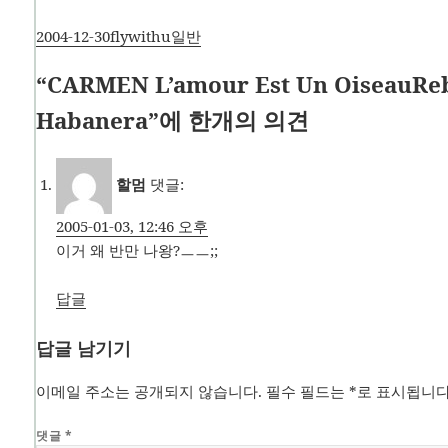
작
글
카
2004-12-30
flywithu
일반
성
쓴
테
“CARMEN L’amour Est Un OiseauReb
일
이
고
자
리
Habanera”에 한개의 의견
할멈
댓글:
2005-01-03, 12:46 오후
이거 왜 반만 나왕?ㅡㅡ;;
답글
답글 남기기
이메일 주소는 공개되지 않습니다.
필수 필드는
*
로 표시됩니
댓글
*