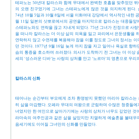
테파노는 50년대 칼라스와 함께 무대에서 완벽한 호흡을 맞추었던 
의 오랜 친구였기에 그녀는 스테파노에게 많은 것을 의지하게 된다.
74년 10월 5일과 10월 8일에 서울 이화여대 강당에서 역사적인 내한 공
월 11일 일본의 삿뽀로에서의 공연을 마지막으로 칼라스는 대중들앞
스테파노와도 연락을 끊고 지내게 되었다. 75년 그녀가 진정으로 사
을 떠나자 칼라스는 더 이상 삶의 의욕을 잃고 파리에서 은둔생활을 하
연락하지 않고 수면제를 복용해야 잠을 이룰 정도로 그녀의 정서는 이
던 것이다. 1977년 9월 16일 늦게 까지 잠을 자고 일어나 욕실로 향
슴의 통증을 호소하며 쓰러졌다. 의사가 도착하기 전 그녀는 더 이상 숨
세의 ‘성스러운 디바’는 사랑의 상처를 안고 ‘노르마’의 영혼으로 우리의
칼라스의 신화
태어나는 순간부터 부모에게 조차 환영받지 못했던 마리아 칼라스는 
히 삶을 마감했다. 오페라 무대의 여왕으로 군림하며 수많은 청중들에
녀였지만 한 여인으로 살아가기에는 사랑의 상처가 너무도 깊었던 것이
라마속의 여주인공과 같은 삶을 살았지만 치열하게 예술혼을 불태우며
음세기에도 이어질 그녀만의 신화를 만들었다.