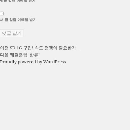
댓글 알림 이메일 받기
새 글 알림 이메일 받기
글
이
이전
SD 1G 구입! 속도 전쟁이 필요한가…
전
다
다음
쾌걸춘향. 한류!
탐
글:
음
Proudly powered by WordPress
색
글: