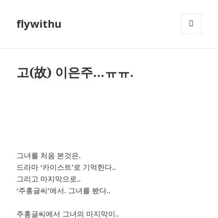
flywithu
메뉴와
위젯
고(故) 이은주…ㅠㅠ.
그녀를 처음 본것은.
드라마 ‘카이스트’로 기억한다..
그리고 마지막으로..
‘주홍글씨’에서. 그녀를 봤다..
주홍글씨에서 그녀의 마지막이..