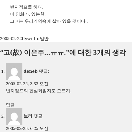
번지점프를 하다.
이 영화가. 있는한.
그녀는 우리기억속에 살아 있을 것이다..
작
글
카
2005-02-22
flywithu
일반
성
쓴
테
“고(故) 이은주…ㅠㅠ.”에 대한 3개의 생각
일
이
고
자
리
deneb
댓글:
2005-02-25, 3:33 오전
번지점프의 현실화일지도 모르지.
답글
보라
댓글:
2005-02-25, 6:25 오전