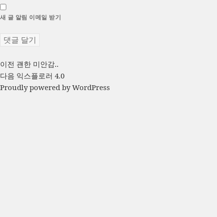
새 글 알림 이메일 받기
글
이
이전
괜한 미안감..
전
다
다음
익스플로러 4.0
탐
글:
음
Proudly powered by WordPress
색
글: