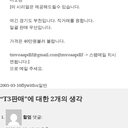
]의 시리얼은 제공해드릴수 있습니다.
여긴 경기도 부천입니다. 직거래를 원합니다.
일괄 판매 우선입니다.
가격은 40만원불러 볼랍니다.
tmvoaapdlf@gmail.com
[tmvoaapdlf -> 스팸메일 치시
면됩니다.]
으로 메일 주세요.
작
글
카
2005-03-10
flywithu
일반
성
쓴
테
“T3판매”에 대한 2개의 생각
일
이
고
자
리
할멈
댓글: