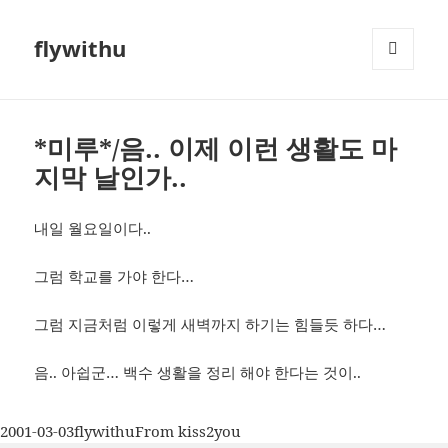
flywithu
메뉴와
위젯
*미루*/음.. 이제 이런 생활도 마
지막 날인가..
내일 월요일이다..
그럼 학교를 가야 한다…
그럼 지금처럼 이렇게 새벽까지 하기는 힘들듯 하다…
음.. 아쉽군… 백수 생활을 정리 해야 한다는 것이..
작
글
카
2001-03-03
flywithu
From kiss2you