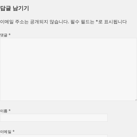
성
쓴
테
답글 남기기
일
이
고
자
리
이메일 주소는 공개되지 않습니다.
필수 필드는
*
로 표시됩니다
댓글
*
이름
*
이메일
*