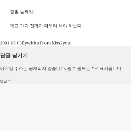
정말 놀라워.!
학교 가기 전까지 마무리 해야 하는디…
작
글
카
2001-03-03
flywithu
From kiss2you
성
쓴
테
답글 남기기
일
이
고
자
리
이메일 주소는 공개되지 않습니다.
필수 필드는
*
로 표시됩니다
댓글
*