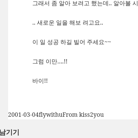
그래서 좀 알아 보려고 했는데.. 알아볼 시
.. 새로운 일을 해보 려고요..
이 일 성공 하길 빌어 주세요~~
그럼 이만….!!
바이!!
작
글
카
2001-03-04
flywithu
From kiss2you
성
쓴
테
 남기기
일
이
고