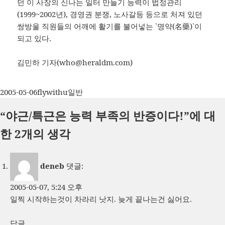
던 이 사장의 신나는 일터 만들기 능력이 법정관리
(1999~2002년), 경영권 분쟁, 노사갈등 등으로 처져 있던
쌍방울 직원들의 어깨에 활기를 불어넣는 `명약(名藥)`이
되고 있다.
김민하 기자(
who@heraldm.com
)
작
글
카
2005-05-06
flywithu
일반
성
쓴
테
“야근/특근은 능력 부족의 반증이다!”에 대
일
이
고
자
리
한 2개의 생각
deneb
댓글:
2005-05-07, 5:24 오후
일찍 시작하는것이 차라리 낫지. 늦게 끝나는건 싫어요.
답글