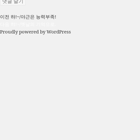
글
이
이전
햐!~/야근은 능력부족!
전
다
다음
햐!~/옛날의 기억으로.
탐
글:
음
Proudly powered by WordPress
색
글: