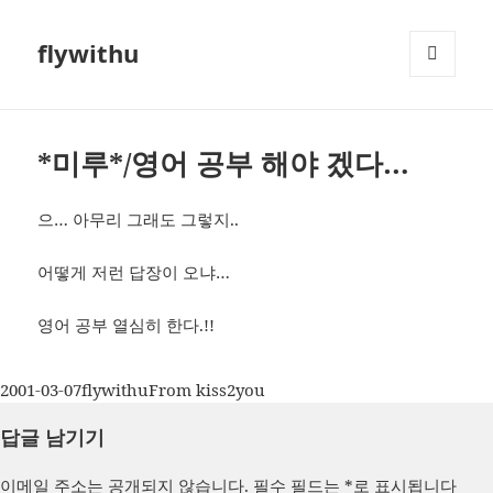
flywithu
메뉴와
위젯
*미루*/영어 공부 해야 겠다…
으… 아무리 그래도 그렇지..
어떻게 저런 답장이 오냐…
영어 공부 열심히 한다.!!
작
글
카
2001-03-07
flywithu
From kiss2you
성
쓴
테
답글 남기기
일
이
고
자
리
이메일 주소는 공개되지 않습니다.
필수 필드는
*
로 표시됩니다