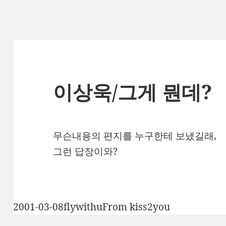
이상욱/그게 뭔데?
무슨내용의 편지를 누구한테 보냈길래,
그런 답장이와?
작
글
카
2001-03-08
flywithu
From kiss2you
성
쓴
테