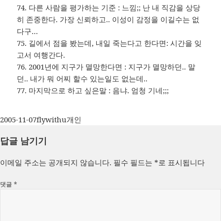
74. 다른 사람을 평가하는 기준 : 느낌;; 난 내 직감을 상당
히 존중한다. 가장 신뢰하고.. 이성이 감정을 이길수는 없
다구…
75. 길에서 점을 봤는데, 내일 죽는다고 한다면: 시간을 잊
고서 여행간다.
76. 2001년에 지구가 멸망한다면 : 지구가 멸망하던.. 말
던.. 내가 뭐 어찌 할수 있는일도 없는데..
77. 마지막으로 하고 싶은말 : 음냐. 엄청 기네;;;
작
글
카
2005-11-07
flywithu
개인
성
쓴
테
답글 남기기
일
이
고
자
리
이메일 주소는 공개되지 않습니다.
필수 필드는
*
로 표시됩니다
댓글
*