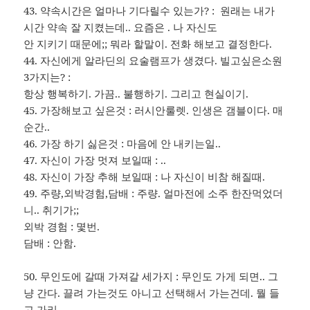
43. 약속시간은 얼마나 기다릴수 있는가? : 원래는 내가
시간 약속 잘 지켰는데.. 요즘은 . 나 자신도
안 지키기 때문에;; 뭐라 할말이. 전화 해보고 결정한다.
44. 자신에게 알라딘의 요술램프가 생겼다. 빌고싶은소원
3가지는? :
항상 행복하기. 가끔.. 불행하기. 그리고 현실이기.
45. 가장해보고 싶은것 : 러시안룰렛. 인생은 갬블이다. 매
순간..
46. 가장 하기 싫은것 : 마음에 안 내키는일..
47. 자신이 가장 멋져 보일때 : ..
48. 자신이 가장 추해 보일때 : 나 자신이 비참 해질때.
49. 주량,외박경험,담배 : 주량. 얼마전에 소주 한잔먹었더
니.. 취기가;;
외박 경험 : 몇번.
담배 : 안함.
50. 무인도에 갈때 가져갈 세가지 : 무인도 가게 되면.. 그
냥 간다. 끌려 가는것도 아니고 선택해서 가는건데. 뭘 들
고 가리..