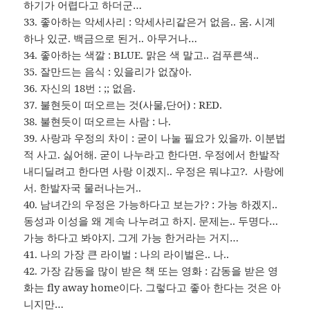
하기가 어렵다고 하더군…
33. 좋아하는 악세사리 : 악세사리같은거 없음.. 움. 시계
하나 있군. 백금으로 된거.. 아무거나…
34. 좋아하는 색깔 : BLUE. 맑은 색 말고.. 검푸른색..
35. 잘만드는 음식 : 있을리가 없잖아.
36. 자신의 18번 : ;; 없음.
37. 불현듯이 떠오르는 것(사물,단어) : RED.
38. 불현듯이 떠오르는 사람 : 나.
39. 사랑과 우정의 차이 : 굳이 나눌 필요가 있을까. 이분법
적 사고. 싫어해. 굳이 나누라고 한다면. 우정에서 한발작
내디딜려고 한다면 사랑 이겠지.. 우정은 뭐냐고?. 사랑에
서. 한발자국 물러나는거..
40. 남녀간의 우정은 가능하다고 보는가? : 가능 하겠지..
동성과 이성을 왜 계속 나누려고 하지. 문제는.. 두명다…
가능 하다고 봐야지. 그게 가능 한거라는 거지…
41. 나의 가장 큰 라이벌 : 나의 라이벌은.. 나..
42. 가장 감동을 많이 받은 책 또는 영화 : 감동을 받은 영
화는 fly away home이다. 그렇다고 좋아 한다는 것은 아
니지만…