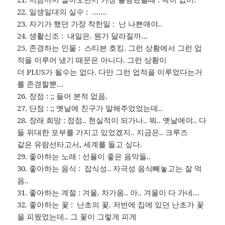
22. 일생일대의 실수 : …….
23. 자기가 했던 가장 착한일 : 난 나쁜얘야..
24. 생활신조 : 내일은. 뭔가 달라질까…
25. 존경하는 인물 : 스티븐 호킹. 그런 상황에서 그런 업
적을 이루어 냈기 때문은 아니다. 그런 상황이
더 PLUS가 될수는 없다. 다만 그런 업적을 이루었다는거
를 존경할뿐…
26. 장점 : ;; 들어 본적 없음.
27. 단점 : ;; 옛날에 친구가 말해주었었는데..
28. 장래 희망 : 점점.. 현실적이 되가나.. 뭐.. 옛날에야.. 다
들 위대한 포부를 가지고 있었겠지.. 지금은.. 크루즈
같은 유람선타고서, 세계를 돌고 싶다.
29. 좋아하는 노래 : 선율이 좋은 음악들..
30. 좋아하는 음식 : 잡식성.. 자극성 음식빼놓고는 잘 먹
음..
31. 좋아하는 계절 : 겨울. 차가움.. 아.. 겨울이 다 가네…
32. 좋아하는 꽃 : 난초의 꽃. 저번에 집에 있던 난초가 꽃
을 피웠었는데.. 그 꽃이 그렇게 피게