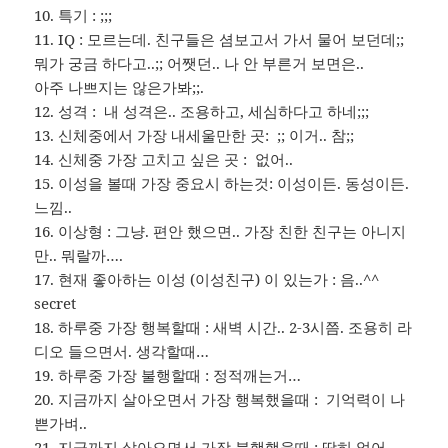
10. 특기 : ;;;
11. IQ : 모르는데. 친구들은 셤보고서 가서 물어 보던데;;
뭐가 궁금 하다고..;; 어쨋던.. 나 안 부른거 보면은..
아주 나쁘지는 않은가봐;;.
12. 성격 : 내 성격은.. 조용하고, 세심하다고 하네;;;
13. 신체중에서 가장 내세울만한 곳: ;; 이거.. 참;;
14. 신체중 가장 고치고 싶은 곳 : 없어..
15. 이성을 볼때 가장 중요시 하는것: 이성이든. 동성이든.
느낌..
16. 이상형 : 그냥. 편안 했으면.. 가장 친한 친구는 아니지
만.. 뭐랄까….
17. 현재 좋아하는 이성 (이성친구) 이 있는가 : 음..^^
secret
18. 하루중 가장 행복할때 : 새벽 시간.. 2-3시쯤. 조용히 라
디오 들으면서. 생각할때…
19. 하루중 가장 불행할때 : 정적깨는거…
20. 지금까지 살아오면서 가장 행복했을때 : 기억력이 나
쁜가벼..
21. 지금까지 살아오면서 가장 불행했을때 : 딱히 없어.