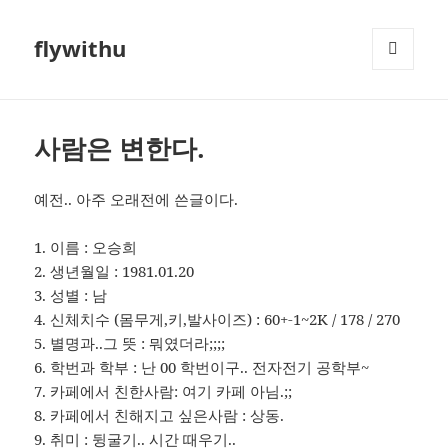
flywithu
메뉴와
위젯
사람은 변한다.
예전.. 아주 오래전에 쓴글이다.
1. 이름 : 오승희
2. 생년월일 : 1981.01.20
3. 성별 : 남
4. 신체치수 (몸무게,키,발사이즈) : 60+-1~2K / 178 / 270
5. 별명과..그 뜻 : 뭐였더라;;;;
6. 학번과 학부 : 난 00 학번이구.. 전자전기 공학부~
7. 카페에서 친한사람: 여기 카페 아님.;;
8. 카페에서 친해지고 싶은사람 : 상동.
9. 취미 : 뒹굴기.. 시간 때우기..