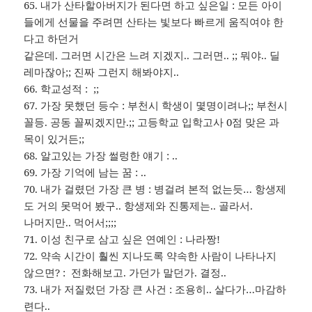
65. 내가 산타할아버지가 된다면 하고 싶은일 : 모든 아이
들에게 선물을 주려면 산타는 빛보다 빠르게 움직여야 한
다고 하던거
같은데. 그러면 시간은 느려 지겠지.. 그러면.. ;; 뭐야.. 딜
레마잖아;; 진짜 그런지 해봐야지..
66. 학교성적 : ;;
67. 가장 못했던 등수 : 부천시 학생이 몇명이려나;; 부천시
꼴등. 공동 꼴찌겠지만.;; 고등학교 입학고사 0점 맞은 과
목이 있거든;;
68. 알고있는 가장 썰렁한 얘기 : ..
69. 가장 기억에 남는 꿈 : ..
70. 내가 걸렸던 가장 큰 병 : 병걸려 본적 없는듯… 항생제
도 거의 못먹어 봤구.. 항생제와 진통제는.. 골라서.
나머지만.. 먹어서;;;;
71. 이성 친구로 삼고 싶은 연예인 : 나라짱!
72. 약속 시간이 훨씬 지나도록 약속한 사람이 나타나지
않으면? : 전화해보고. 가던가 말던가. 결정..
73. 내가 저질렀던 가장 큰 사건 : 조용히.. 살다가…마감하
련다..