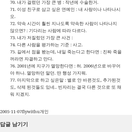
70. 내가 걸렸던 가장 큰 병 : 작년에 수술한거.
71. 이성 친구로 삼고 싶은 연예인 : 내 사랑이나 나타나시
오.
72. 약속 시간이 훨씬 지나도록 약속한 사람이 나타나지
않으면? : 기다리는 사람에 따라 다르다.
73. 내가 저질렀던 가장 큰 사건 :
74. 다른 사람을 평가하는 기준 : 사고.
75. 길에서 점을 봤는데, 내일 죽는다고 한다면 : 진짜 죽을
꺼라면 자결하고 만다.
76. 2001년에 지구가 멸망한다면 : 허. 2006년으로 바꾸어
야 하나. 멸망하던 말던. 딴 행성 가지뭐.
77. 마지막으로 하고 싶은말 : 별로 안 바뀐것도, 추가된것
도, 삭제 된것들도 있네.. 빈자리는 결국 다른 것으로 또 채
워 지겠지.
작
글
카
2005-11-07
flywithu
개인
성
쓴
테
답글 남기기
일
이
고