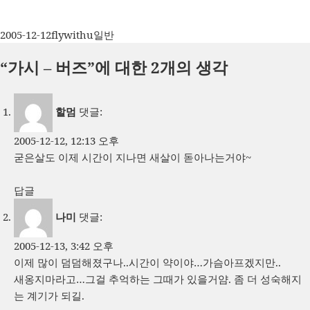
작
글
카
2005-12-12
flywithu
일반
성
쓴
테
“가시 – 버즈”에 대한 2개의 생각
일
이
고
자
리
할멈
댓글:
2005-12-12, 12:13 오후
굳은살도 이제 시간이 지나면 새살이 돋아나는거야~
답글
나미
댓글:
2005-12-13, 3:42 오후
이제 많이 덤덤해졌구나..시간이 약이야…가슴아프겠지만..
새옹지마라고…그걸 추억하는 그때가 있을거얌. 좀 더 성숙해지
는 계기가 되길.