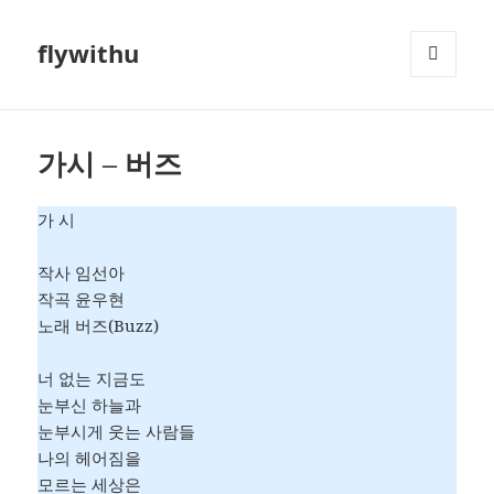
flywithu
메뉴와
위젯
가시 – 버즈
가 시
작사 임선아
작곡 윤우현
노래 버즈(Buzz)
너 없는 지금도
눈부신 하늘과
눈부시게 웃는 사람들
나의 헤어짐을
모르는 세상은