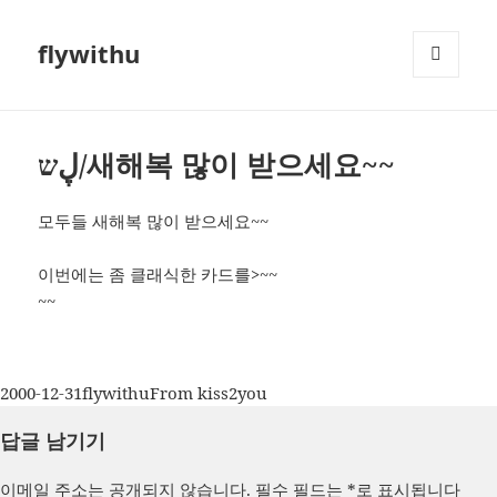
flywithu
메뉴와
위젯
ڸש/새해복 많이 받으세요~~
모두들 새해복 많이 받으세요~~
이번에는 좀 클래식한 카드를>~~
~~
작
글
카
2000-12-31
flywithu
From kiss2you
성
쓴
테
답글 남기기
일
이
고
자
리
이메일 주소는 공개되지 않습니다.
필수 필드는
*
로 표시됩니다