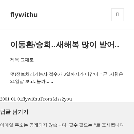
flywithu
메뉴와
위젯
이동환/승희..새해복 많이 받어..
제목 그대로……..
덧)정보처리기능사 접수가 3일까지가 마감이더군..시험은
21일날 보고..볼까……
작
글
카
2001-01-01
flywithu
From kiss2you
성
쓴
테
답글 남기기
일
이
고
자
리
이메일 주소는 공개되지 않습니다.
필수 필드는
*
로 표시됩니다