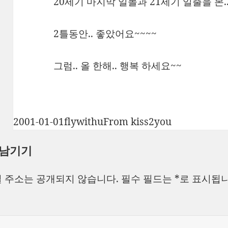
20세기 마지막 일몰과 21세기 일출을 본.
2틀동안.. 좋았어요~~~~
그럼.. 올 한해.. 행복 하세요~~
작
글
카
2001-01-01
flywithu
From kiss2you
성
쓴
테
 남기기
일
이
고
자
리
 주소는 공개되지 않습니다.
필수 필드는
*
로 표시됩