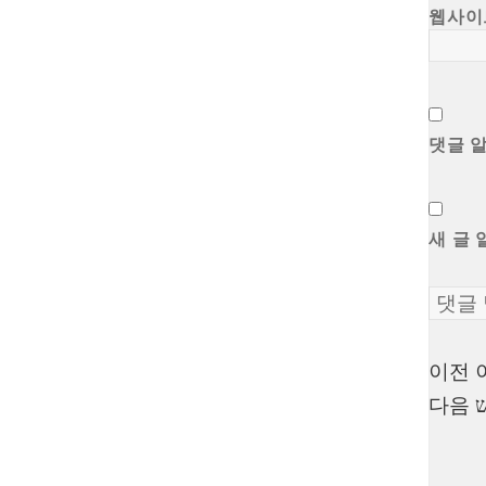
웹사이
댓글 
새 글 
이전
글
다음
탐
색