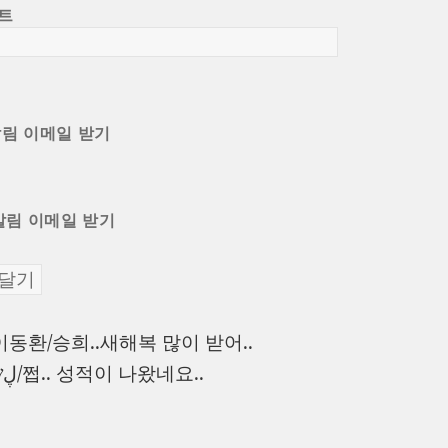
트
알림 이메일 받기
알림 이메일 받기
이
이동환/승희..새해복 많이 받어..
전
다
ڸש/쩝.. 성적이 나왔네요..
글:
음
글: