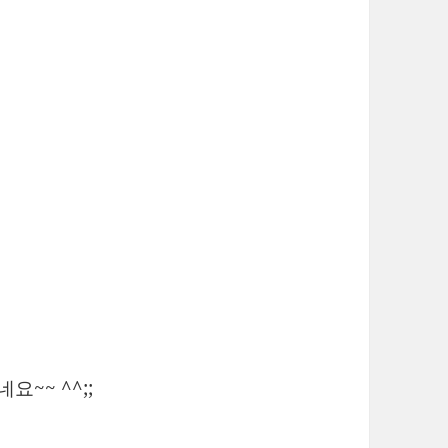
~~ ^^;;