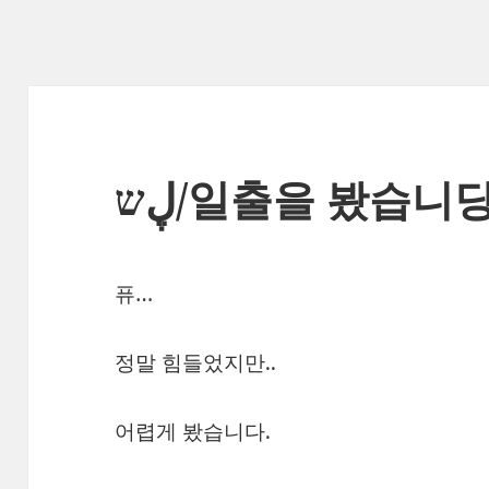
ڸש/일출을 봤습니당
퓨…
정말 힘들었지만..
어렵게 봤습니다.