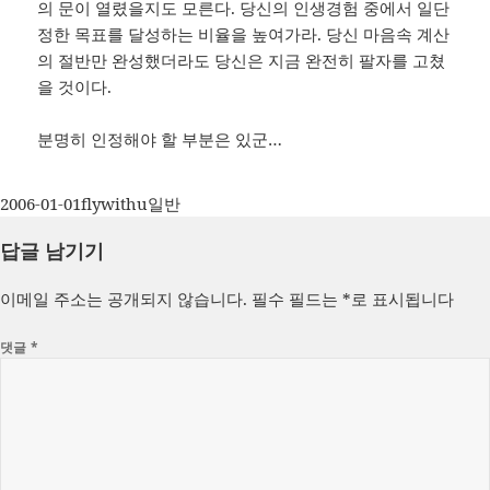
의 문이 열렸을지도 모른다. 당신의 인생경험 중에서 일단
정한 목표를 달성하는 비율을 높여가라. 당신 마음속 계산
의 절반만 완성했더라도 당신은 지금 완전히 팔자를 고쳤
을 것이다.
분명히 인정해야 할 부분은 있군…
작
글
카
2006-01-01
flywithu
일반
성
쓴
테
답글 남기기
일
이
고
자
리
이메일 주소는 공개되지 않습니다.
필수 필드는
*
로 표시됩니다
댓글
*