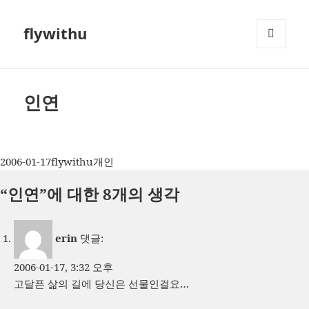
flywithu
메뉴와
위젯
인연
작
글
카
2006-01-17
flywithu
개인
성
쓴
테
“인연”에 대한 8개의 생각
일
이
고
자
리
erin
댓글:
2006-01-17, 3:32 오후
고달픈 삶의 길에 당신은 선물인걸요…