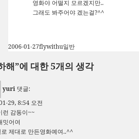
영화야 어떨지 모르겠지만..
그래도 봐주어야 겠는걸?^^
작
글
카
2006-01-27
flywithu
일반
성
쓴
테
하해”에 대한 5개의 생각
일
이
고
자
리
yuri
댓글:
01-29, 8:54 오전
이런 감동이~~
재밋어여
로 제대로 만든영화예여..^^