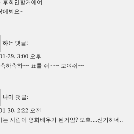
두 후회안할거에여
담에뵈요~
햐!~
댓글:
01-29, 3:00 오후
 / 축하축하~~ 표를 줘~~~ 보여줘~~
나미
댓글:
01-30, 2:22 오전
아는 사람이 영화배우가 된거얌? 오호….신기하네..