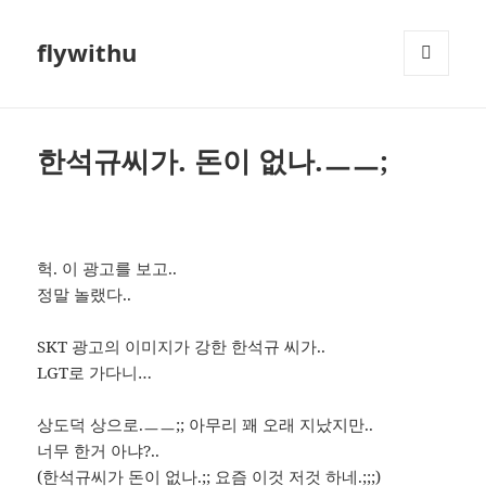
flywithu
메뉴와
위젯
한석규씨가. 돈이 없나.ㅡㅡ;
헉. 이 광고를 보고..
정말 놀랬다..
SKT 광고의 이미지가 강한 한석규 씨가..
LGT로 가다니…
상도덕 상으로.ㅡㅡ;; 아무리 꽤 오래 지났지만..
너무 한거 아냐?..
(한석규씨가 돈이 없나.;; 요즘 이것 저것 하네.;;;)