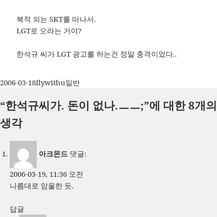
북적 되는 SKT를 떠나서.
LGT로 오라는 거야?
한석규 씨가 LGT 광고를 하는건 정말 충격이었다..
작
글
카
2006-03-18
flywithu
일반
성
쓴
테
“한석규씨가. 돈이 없나.ㅡㅡ;”에 대한 8개의
일
이
고
자
리
생각
아크몬드
댓글:
2006-03-19, 11:36 오전
나름대로 암울한 듯.
답글