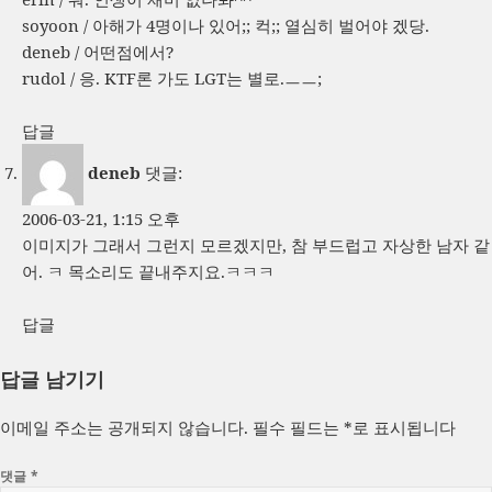
soyoon / 아해가 4명이나 있어;; 컥;; 열심히 벌어야 겠당.
deneb / 어떤점에서?
rudol / 응. KTF론 가도 LGT는 별로.ㅡㅡ;
답글
deneb
댓글:
2006-03-21, 1:15 오후
이미지가 그래서 그런지 모르겠지만, 참 부드럽고 자상한 남자 같
어. ㅋ 목소리도 끝내주지요.ㅋㅋㅋ
답글
답글 남기기
이메일 주소는 공개되지 않습니다.
필수 필드는
*
로 표시됩니다
댓글
*