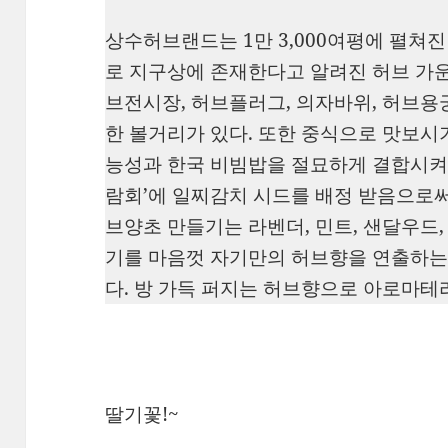
상수허브랜드는 1만 3,000여평에 펼쳐
로 지구상에 존재한다고 알려진 허브 가운데
브전시장, 허브플러그, 의자바위, 허브용
한 볼거리가 있다. 또한 중식으로 맛보시
능성과 한국 비빔밥을 절묘하게 결합시켜 2
람회’에 일찌감치 시드를 배정 받음으로써
브양초 만들기는 라벤더, 민트, 샌달우드,
기를 마음껏 자기만의 허브향을 연출하는
다. 방 가득 퍼지는 허브향으로 아로마테
딸기꽃!~