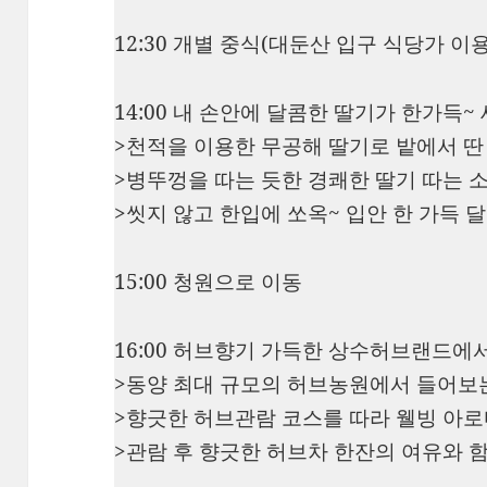
12:30 개별 중식(대둔산 입구 식당가 이용)
14:00 내 손안에 달콤한 딸기가 한가득
>천적을 이용한 무공해 딸기로 밭에서 딴 
>병뚜껑을 따는 듯한 경쾌한 딸기 따는 소리
>씻지 않고 한입에 쏘옥~ 입안 한 가득 
15:00 청원으로 이동
16:00 허브향기 가득한 상수허브랜드
>동양 최대 규모의 허브농원에서 들어보
>향긋한 허브관람 코스를 따라 웰빙 아
>관람 후 향긋한 허브차 한잔의 여유와 