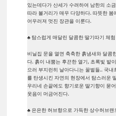
있는데다가 산세가 수려하여 남한의 소금
따라 볼거리가 매우 다양하다. 따뜻한 봄
어우러져 멋진 장관을 이룬다.
♣ 탐스럽게 매달린 달콤한 딸기따기 체험
비닐집 문을 열면 축축한 흙냄새와 달콤한
다. 흙이 내뿜는 후끈한 열기, 초록빛 밭이
으러 부지런히 날아다니는 꿀벌들.. 국내
를 탄생시킨 자연의 현장에서 탐스러운 딸
우리네 손끝에도 향기로운 딸기향이 묻어
웃음이 머금어진다.
♣ 은은한 허브향으로 가득한 상수허브랜