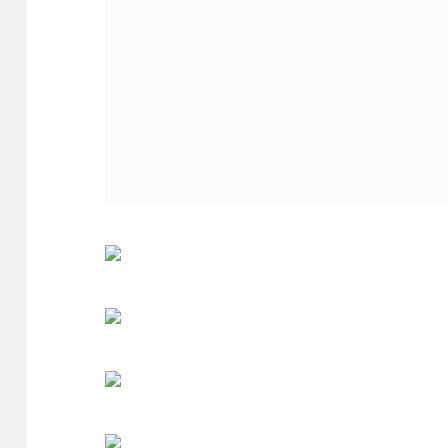
작
글
카
2006-04-02
flywithu
일반
성
쓴
테
즘 역마살이 끼었나 봅니다…”에 대
일
이
고
자
리