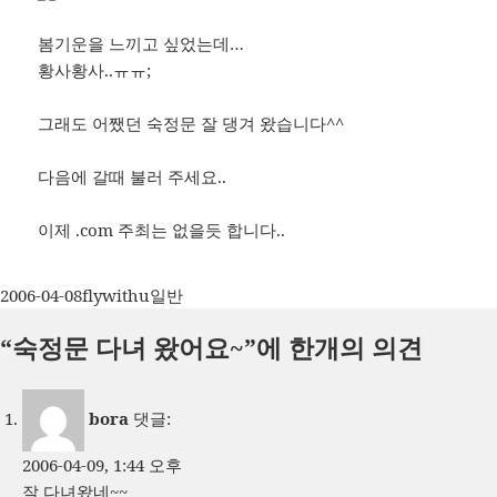
봄기운을 느끼고 싶었는데…
황사황사..ㅠㅠ;
그래도 어쨌던 숙정문 잘 댕겨 왔습니다^^
다음에 갈때 불러 주세요..
이제 .com 주최는 없을듯 합니다..
작
글
카
2006-04-08
flywithu
일반
성
쓴
테
“숙정문 다녀 왔어요~”에 한개의 의견
일
이
고
자
리
bora
댓글:
2006-04-09, 1:44 오후
잘 다녀왔네~~