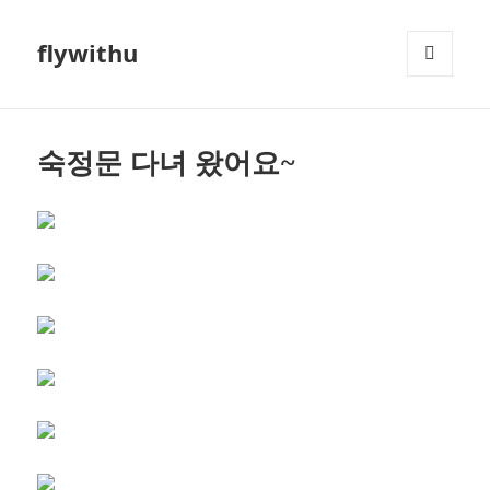
flywithu
메뉴와
위젯
숙정문 다녀 왔어요~