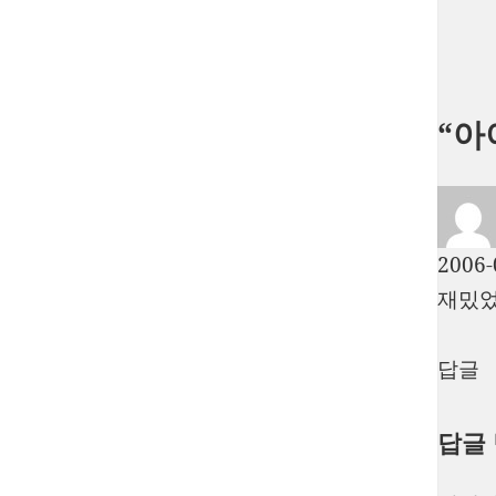
“아
2006-
재밌었
답글
답글