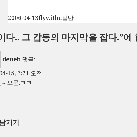
작
글
카
2006-04-13
flywithu
일반
성
쓴
테
이다.. 그 감동의 마지막을 잡다.”에
일
이
고
자
리
deneb
댓글:
04-15, 3:21 오전
나보군.ㅋㅋ
 남기기