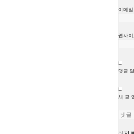
이메
웹사이
댓글 
새 글 
이전