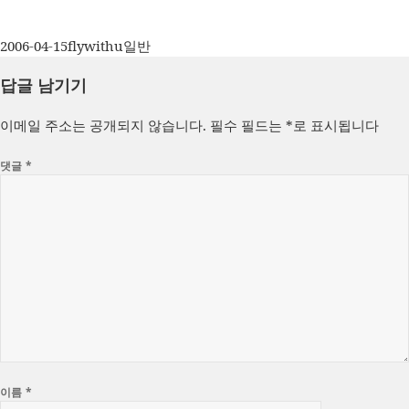
작
글
카
2006-04-15
flywithu
일반
성
쓴
테
답글 남기기
일
이
고
자
리
이메일 주소는 공개되지 않습니다.
필수 필드는
*
로 표시됩니다
댓글
*
이름
*