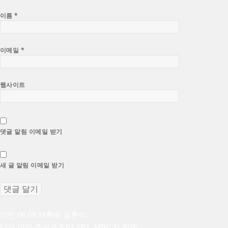
이름
*
이메일
*
웹사이트
댓글 알림 이메일 받기
새 글 알림 이메일 받기
글
이
이전
06.09.24후배 결혼식.
전
다
다음
이번 추석은 KBS,SBS, MBC 와 함께..