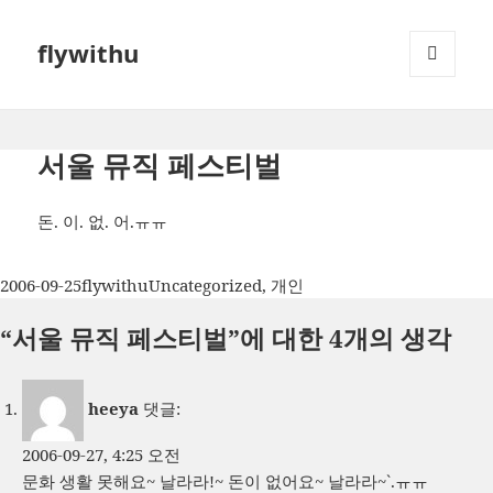
flywithu
메뉴와
위젯
서울 뮤직 페스티벌
돈. 이. 없. 어.ㅠㅠ
작
글
카
2006-09-25
flywithu
Uncategorized
,
개인
성
쓴
테
“서울 뮤직 페스티벌”에 대한 4개의 생각
일
이
고
자
리
heeya
댓글:
2006-09-27, 4:25 오전
문화 생활 못해요~ 날라라!~ 돈이 없어요~ 날라라~`.ㅠㅠ