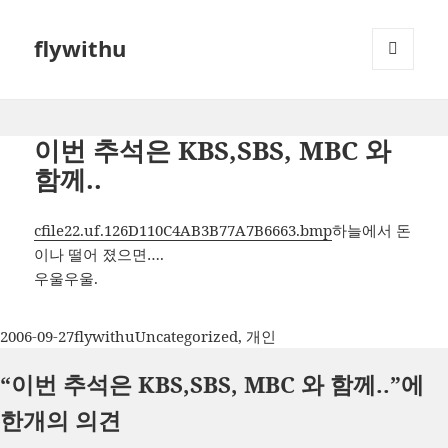
flywithu
메뉴와
위젯
이번 추석은 KBS,SBS, MBC 와
함께..
cfile22.uf.126D110C4AB3B77A7B6663.bmp
하늘에서 돈
이나 떨어 졌으면….
우울우울.
작
글
카
2006-09-27
flywithu
Uncategorized
,
개인
성
쓴
테
“이번 추석은 KBS,SBS, MBC 와 함께..”에
일
이
고
자
리
한개의 의견