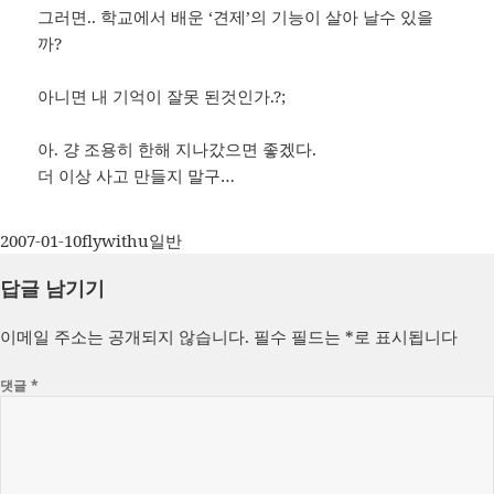
그러면.. 학교에서 배운 ‘견제’의 기능이 살아 날수 있을
까?
아니면 내 기억이 잘못 된것인가.?;
아. 걍 조용히 한해 지나갔으면 좋겠다.
더 이상 사고 만들지 말구…
작
글
카
2007-01-10
flywithu
일반
성
쓴
테
답글 남기기
일
이
고
자
리
이메일 주소는 공개되지 않습니다.
필수 필드는
*
로 표시됩니다
댓글
*