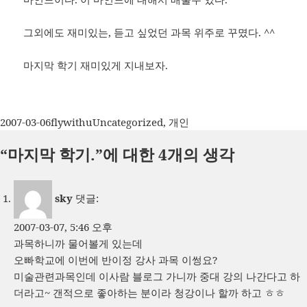
그외에도 재미있는, 듣고 싶었던 과목 위주로 꾸몄다. ^^
마지막 학기 재미있게 지내보자.
작
글
카
2007-03-06
flywithu
Uncategorized
,
개인
성
쓴
테
“마지막 학기.”에 대한 4개의 생각
일
이
고
자
리
sky
댓글:
2007-03-07, 5:46 오후
과목하니까 물어볼게 있는데
오빠학교에 이번에 반이정 강사 과목 이썽요?
미술관련과목인데 이사람 블로그 가니까 중대 강의 나간다고 하
더라고~ 갠적으로 좋아하는 분이라 청강이나 할까 하고 ㅎㅎ