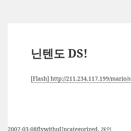
닌텐도 DS!
[Flash] http://211.234.117.199/mario
작
글
카
2007-03-08
flywithu
Uncategorized
,
개인