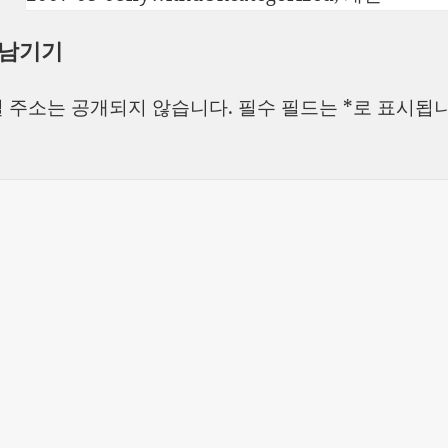
성
쓴
테
 남기기
일
이
고
자
리
 주소는 공개되지 않습니다.
필수 필드는
*
로 표시됩