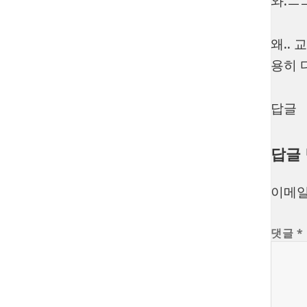
와.ㅡ
왜..
용히 
답글
답글
이메일
댓글
*