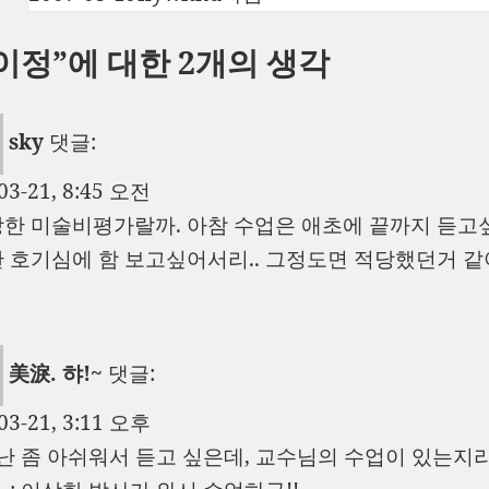
성
쓴
테
이정”에 대한 2개의 생각
일
이
고
자
리
sky
댓글:
03-21, 8:45 오전
한 미술비평가랄까. 아참 수업은 애초에 끝까지 듣고
 호기심에 함 보고싶어서리.. 그정도면 적당했던거 같
美淚. 햐!~
댓글:
03-21, 3:11 오후
 난 좀 아쉬워서 듣고 싶은데, 교수님의 수업이 있는지라