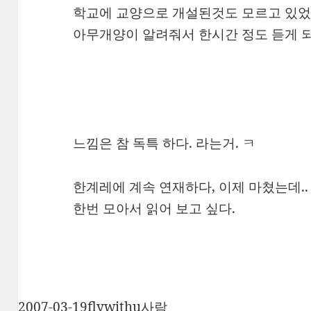
학교에 교양으로 개설된것도 모르고 있었
아무개양이 알려줘서 한시간 정도 듣게 
느낌은 참 독특 하다. 라는거. ㅋ
한계레에 계속 연재하다, 이제 마쳤는데..
한번 모아서 읽어 보고 싶다.
작
글
카
2007-03-19
flywithu
사람