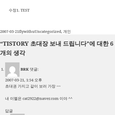
수정1. TEST
작
글
카
2007-03-21
flywithu
Uncategorized
,
개인
성
쓴
테
“TISTORY 초대장 보내 드립니다”에 대한 6
일
이
고
자
리
개의 생각
BRK
댓글:
2007-03-21, 1:54 오후
초대권 가지고 같이 보러 가장 ~~
내 이멜은
cat2922@naver.com
이야 ^^
답글