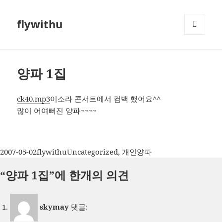
flywithu
메뉴와
위젯
양파 1집
ck40.mp3
이소라 콘서트에서 컴백 했어요^^
많이 어여뻐진 양파~~~~
작
글
카
태
2007-05-02
flywithu
Uncategorized
,
개인
양파
성
쓴
테
그
“양파 1집”에 한개의 의견
일
이
고
자
리
skymay
댓글: