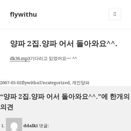
flywithu
메뉴와
위젯
양파 2집.양파 어서 돌아와요^^.
dk36.mp3
기다리고 있었어요~~ ^^
작
글
카
태
2007-05-02
flywithu
Uncategorized
,
개인
양파
성
쓴
테
그
“양파 2집.양파 어서 돌아와요^^.”에 한개의
일
이
고
자
리
의견
ddalki
댓글: