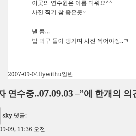
이곳의 연수원은 아름 다워요^^
사진 찍기 참 좋은듯~
낼 쯤…
밥 먹구 돌아 댕기며 사진 찍어야징..ㅋ
작
글
카
2007-09-04
flywithu
일반
성
쓴
테
자 연수중..07.09.03 –”에 한개의 의
일
이
고
자
리
sky
댓글:
09-09, 11:36 오전