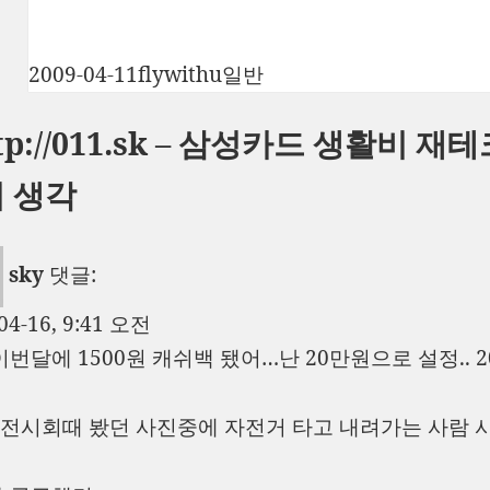
작
글
카
2009-04-11
flywithu
일반
성
쓴
테
ttp://011.sk – 삼성카드 생활비 
일
이
고
자
리
 생각
sky
댓글:
04-16, 9:41 오전
이번달에 1500원 캐쉬백 됐어…난 20만원으로 설정..
. 전시회때 봤던 사진중에 자전거 타고 내려가는 사람 