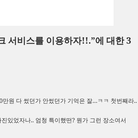
재테크 서비스를 이용하자!!.”에 대한 3
 20만원 다 썼던가 안썼던가 기억은 잘…ㅋㅋ 첫번째라..
사진있었자나.. 엄청 특이했떤? 뭔가 그런 장소여서