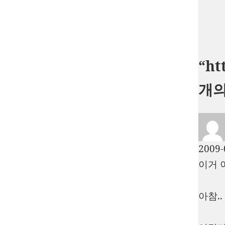
“h
개의
2009-
이거 
아참.