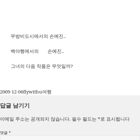
무방비도시에서의 손예진..
백야행에서의 손예진..
그녀의 다음 작품은 무엇일까?
작
글
카
2009-12-06
flywithu
여행
성
쓴
테
답글 남기기
일
이
고
자
리
이메일 주소는 공개되지 않습니다.
필수 필드는
*
로 표시됩니다
댓글
*