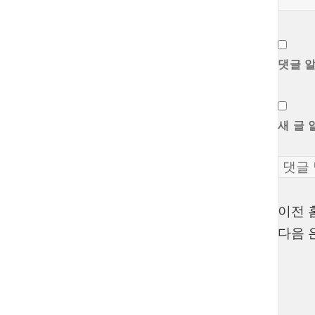
댓글 
새 글 
이전
글
다음
탐
색
Proudly powered by WordPress