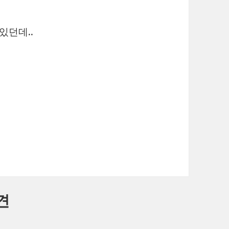
있던데..
견