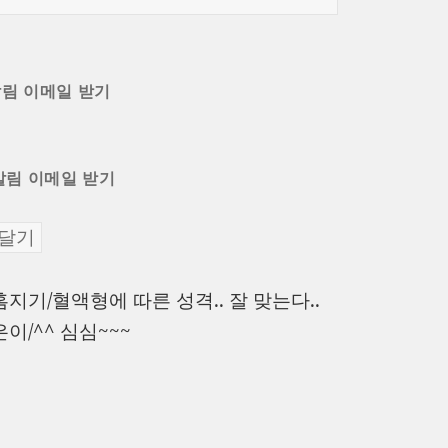
알림 이메일 받기
알림 이메일 받기
이
홈지기/혈액형에 따른 성격.. 잘 맞는다..
전
다
은이/^^ 심심~~~
글:
음
글: