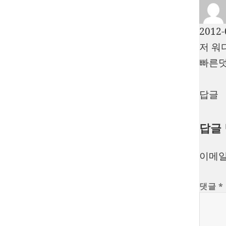
2012-
저 워
빠른덧
답글
답글
이메일
댓글
*