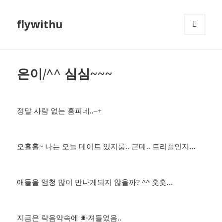
flywithu
메뉴와
위젯
은이/^^ 심심~~~
정말 사람 없는 홈피네..–+
오홀홀~ 나는 오늘 데이트 있지룽.. 근데.. 트리플인지…
애들을 엄청 많이 만나게되지 않을까? ^^ 훗훗…
지금은 락음악속에 빠져들었음..