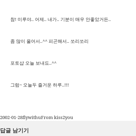
참! 미루야.. 어제.. 내가.. 기분이 매우 안좋았거든..
좀 많이 울어서..^^ 피곤해서.. 쏘리쏘리
포토샵 오늘 보내됴..^^
그럼~ 오늘두 즐거운 하루..!!!
작
글
카
2002-01-28
flywithu
From kiss2you
성
쓴
테
답글 남기기
일
이
고