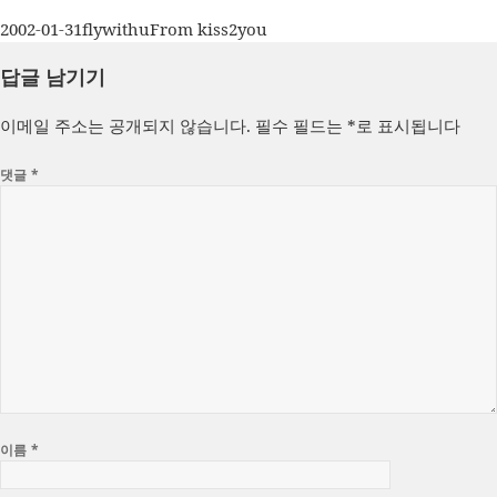
작
글
카
2002-01-31
flywithu
From kiss2you
성
쓴
테
답글 남기기
일
이
고
자
리
이메일 주소는 공개되지 않습니다.
필수 필드는
*
로 표시됩니다
댓글
*
이름
*