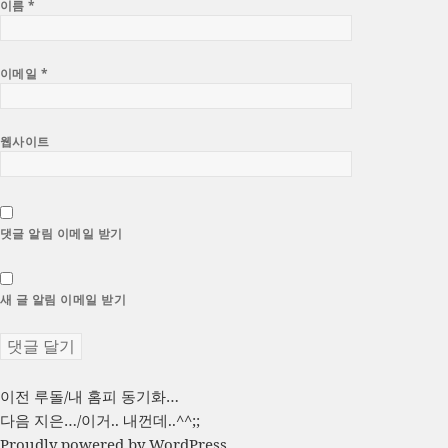
이름
*
이메일
*
웹사이트
댓글 알림 이메일 받기
새 글 알림 이메일 받기
글
이
이전
루돌/내 홈피 동기화…
전
다
다음
지은…/이거.. 내껀데..^^;;
탐
글:
음
Proudly powered by WordPress