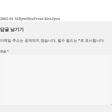
작
글
카
2002-01-31
flywithu
From kiss2you
성
쓴
테
답글 남기기
일
이
고
자
리
이메일 주소는 공개되지 않습니다.
필수 필드는
*
로 표시됩니다
댓글
*