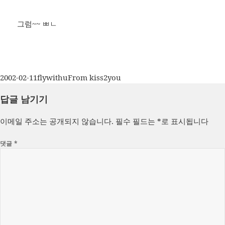
그럼~~ ㅃㄴ
작
글
카
2002-02-11
flywithu
From kiss2you
성
쓴
테
답글 남기기
일
이
고
자
리
이메일 주소는 공개되지 않습니다.
필수 필드는
*
로 표시됩니다
댓글
*