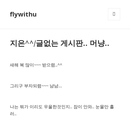
flywithu
메뉴와
위젯
지은^^/글없는 게시판.. 머냥..
새해 복 많이~~~ 받으렴..^^
그리구 부자되렴~~~ 냠냠…
나는 뭐가 이리도 우울한것인지.. 잠이 안와.. 눈물만 흘
러..