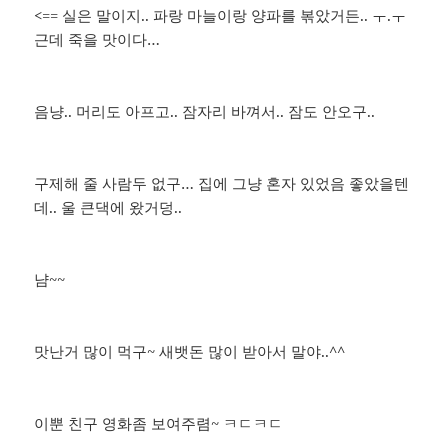
<== 실은 말이지.. 파랑 마늘이랑 양파를 볶았거든.. ㅜ.ㅜ
근데 죽을 맛이다…
음냥.. 머리도 아프고.. 잠자리 바껴서.. 잠도 안오구..
구제해 줄 사람두 없구… 집에 그냥 혼자 있었음 좋았을텐
데.. 울 큰댁에 왔거덩..
냠~~
맛난거 많이 먹구~ 새뱃돈 많이 받아서 말야..^^
이뿐 친구 영화좀 보여주렴~ ㅋㄷㅋㄷ