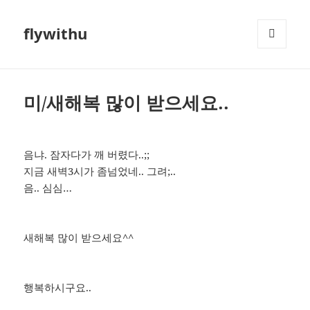
flywithu
메뉴와
위젯
미/새해복 많이 받으세요..
음냐. 잠자다가 깨 버렸다..;;
지금 새벽3시가 좀넘었네.. 그려;..
음.. 심심…
새해복 많이 받으세요^^
행복하시구요..