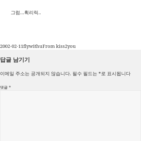
그럼…휙리릭..
작
글
카
2002-02-11
flywithu
From kiss2you
성
쓴
테
답글 남기기
일
이
고
자
리
이메일 주소는 공개되지 않습니다.
필수 필드는
*
로 표시됩니다
댓글
*