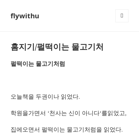
flywithu
메뉴와
위젯
홈지기/펄떡이는 물고기처
펄떡이는
물고기처럼
오늘책을
두권이나
읽었다
.
학원을가면서
‘
천사는
신이
아니다
‘
를읽었고
,
집에오면서
펄떡이는
물고기처럼을
읽었다
.