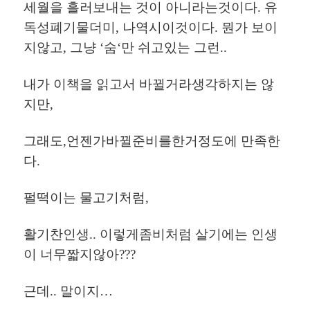
세월을
흘러보내는
것이
아니라는것이다
.
유
독성폐기물더미
,
나역시이것이다
.
뭔가
보이
지않고
,
그냥
‘
숨
‘
만
쉬고있는
그런
..
내가
이책을
읽고서
바뀔거라생각하지는
않
지만
,
그래도
,
언젠가바뀔준비를한거정도에
만족한
다
.
펄떡이는
물고기처럼
,
활기찬인생
..
이렇게좀비처럼
살기에는
인생
이
너무짧지않아
???
근데.. 말이지…