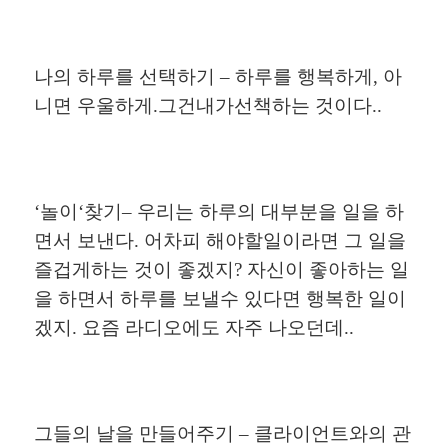
나의
하루를
선택하기
–
하루를
행복하게
,
아
니면
우울하게
.
그건내가선책하는
것이다
..
‘
놀이
‘
찾기
–
우리는
하루의
대부분을
일을
하
면서
보낸다
.
어차피
해야할일이라면
그
일을
즐겁게하는
것이
좋겠지
?
자신이
좋아하는
일
을
하면서
하루를
보낼수
있다면
행복한
일이
겠지
.
요즘
라디오에도
자주
나오던데
..
그들의
날을
만들어주기
–
클라이언트와의
관