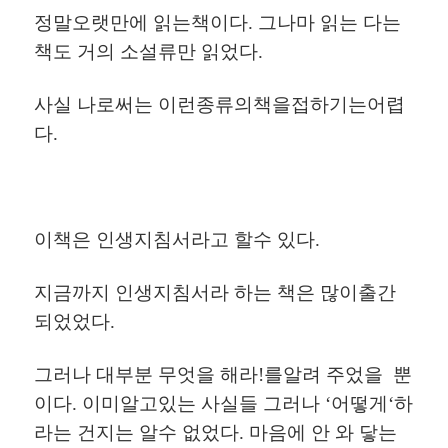
정말오랫만에
읽는책이다
.
그나마
읽는
다는
책도
거의
소설류만
읽었다
.
사실
나로써는
이런종류의책을접하기는어렵
다
.
이책은
인생지침서라고
할수
있다
.
지금까지
인생지침서라
하는
책은
많이출간
되었었다
.
그러나
대부분
무엇을
해라
!
를알려
주었을
뿐
이다
.
이미알고있는
사실들
그러나
‘
어떻게
‘
하
라는
건지는
알수
없었다
.
마음에
안
와
닿는