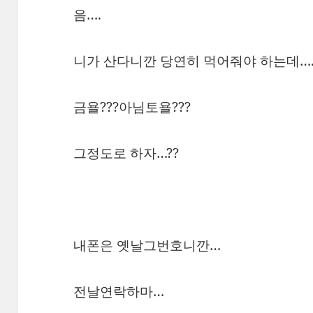
음….
니가 산다니깐 당연히 먹어줘야 하는데…
금욜???아님토욜???
그정도로 하자…??
내폰은 옛날그번호니깐…
전날연락하마…