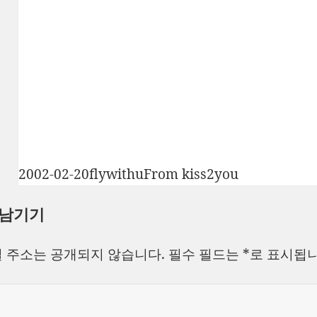
작
글
카
2002-02-20
flywithu
From kiss2you
성
쓴
테
 남기기
일
이
고
자
리
 주소는 공개되지 않습니다.
필수 필드는
*
로 표시됩