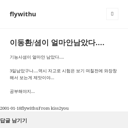
flywithu
메뉴와
위젯
이동환/셤이 얼마안남았다….
기능사셤이 얼마안 남았다….
3일남았구나….역시 자고로 시험은 보기 며칠전에 와장창
해서 보는게 제맛이야…
공부해야지…
작
글
카
2001-01-18
flywithu
From kiss2you
성
쓴
테
답글 남기기
일
이
고