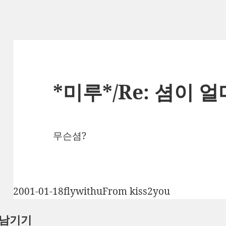
*미루*/Re: 셤이 
무슨셤?
작
글
카
2001-01-18
flywithu
From kiss2you
성
쓴
테
 남기기
일
이
고