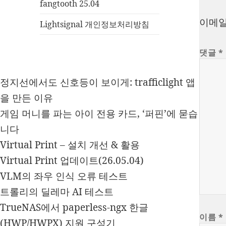
fangtooth 25.04
이메일
Lightsignal 개인정보처리방침
댓글
*
정지선에서도 신호등이 보이게: trafficlight 앱
을 만든 이유
게임 머니를 파는 아이 전용 카드, ‘퍼핀’에 묻습
니다
Virtual Print – 설치 개선 & 활용
Virtual Print 업데이트(26.05.04)
VLM의 좌우 인식 오류 테스트
트롤리의 딜레마 AI 테스트
TrueNAS에서 paperless-ngx 한글
이름
*
(HWP/HWPX) 지원 구성기