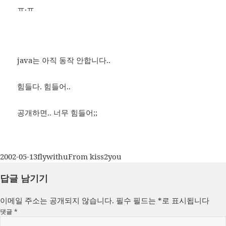
ㅠ.ㅠ
java는 아직 동작 안합니다..
힘들다. 힘들어..
공개하면.. 너무 힘들어;;
작
글
카
2002-05-13
flywithu
From kiss2you
성
쓴
테
답글 남기기
일
이
고
자
리
이메일 주소는 공개되지 않습니다.
필수 필드는
*
로 표시됩니다
댓글
*