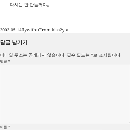
다시는 안 만들꺼야;;
작
글
카
2002-05-14
flywithu
From kiss2you
성
쓴
테
답글 남기기
일
이
고
자
리
이메일 주소는 공개되지 않습니다.
필수 필드는
*
로 표시됩니다
댓글
*
이름
*