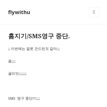
flywithu
메뉴와
위젯
홈지기/SMS영구 중단.
;; 이번에는 잘못 건드린것 같아;;;
움;;;;
골리앗;;;;;;;;
SMS 영구 중단!!!;;;;