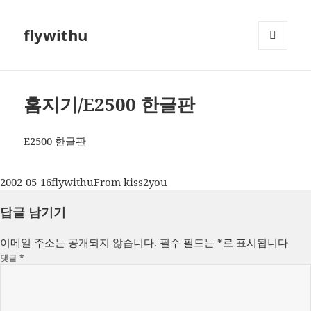
flywithu
메뉴와
위젯
홈지기/E2500 한글판
E2500 한글판
작
글
카
2002-05-16
flywithu
From kiss2you
성
쓴
테
답글 남기기
일
이
고
자
리
이메일 주소는 공개되지 않습니다.
필수 필드는
*
로 표시됩니다
댓글
*