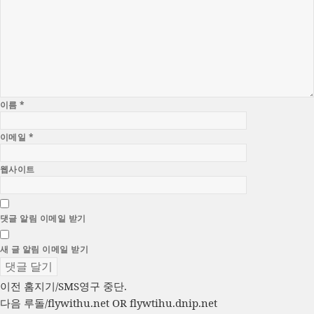
이름
*
이메일
*
웹사이트
댓글 알림 이메일 받기
새 글 알림 이메일 받기
글
이
이전
홈지기/SMS영구 중단.
전
다
다음
루돌/flywithu.net OR flywtihu.dnip.net