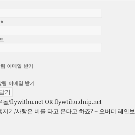
일
*
트
알림 이메일 받기
알림 이메일 받기
이
돌/flywithu.net OR flywtihu.dnip.net
전
다
홈지기/사랑은 비를 타고 온다고 하죠? – 오버더 레인
글:
음
글: