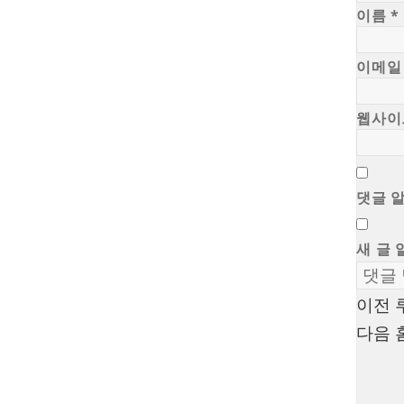
이름
*
이메
웹사이
댓글 
새 글 
이전
루
글
다음
탐
색