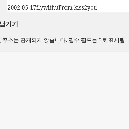
작
글
카
2002-05-17
flywithu
From kiss2you
성
쓴
테
 남기기
일
이
고
자
리
 주소는 공개되지 않습니다.
필수 필드는
*
로 표시됩